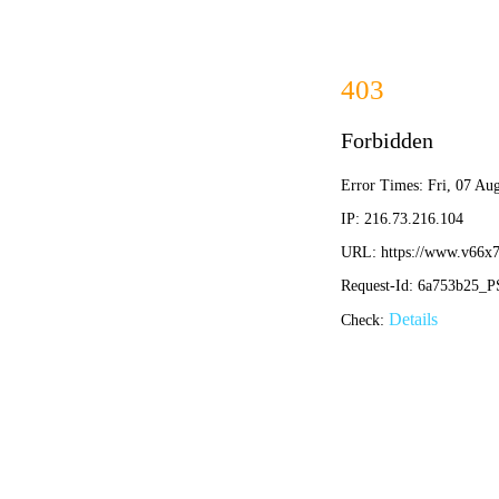
网球比分
首页
首页
网球比分
正文
河南校园足球比赛直播观看指南：实时追踪
网球比分
2026-05-04 11:29:00
142
在河南，校园足球正成为青少年成长中一道亮丽的风景线。
长、老师和足球爱好者关注的焦点。如何第一时间获取直播
校园足球直播的全攻略。
一、河南校园足球比赛直播的主要观看渠道
目前，
河南校园足球比赛直播
主要通过以下三类平台进行：
省级体育及教育官方平台：
河南省教育厅、河南省校
播。这些平台信号稳定，画质清晰，且通常提供赛后
主流视频及直播平台：
抖音、快手、视频号等短视频