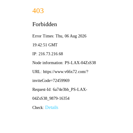
网球比分
最新文章
龙哥足球直播间视频：深度解析赛事战术，助你精准
把握绿茵脉搏
•
网球比分
网球比分
2026-05-04 13:29:19
亚运足球解说直播视频大全：一站式回顾绿茵巅峰对
决与精彩瞬间
•
网球比分
网球比分
2026-05-04 13:21:50
曼联VS曼城足球直播视频：巅峰德比，高清在线观看
全攻略
•
网球比分
网球比分
2026-05-04 13:14:27
热血对决！奥特曼足球比赛直播视频观看指南与精彩
看点解析
•
网球比分
网球比分
2026-05-04 13:06:55
金利足球直播视频：高清流畅观赛指南与赛事解析
•
网球比分
网球比分
2026-05-04 12:59:29
全北现代足球直播全攻略：高清赛事观看与实时比分