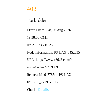
网球比分
最新文章
凉州区足球联赛直播全攻略：如何在线观看精彩赛事
与实时战况
•
网球比分
网球比分
2026-04-26 20:30:20
足球折扣店直播视频全攻略：如何用低价淘到正品球
衣与装备？
•
网球比分
网球比分
2026-04-26 20:22:38
法国德国足球视频直播：哪里看高清不卡顿？2025赛
季观赛全攻略
•
网球比分
网球比分
2026-04-26 20:14:10
咪咕视频能看足球直播吗？2025最新观赛指南与权益
详解
•
网球比分
网球比分
2026-04-26 20:05:33
7月5日足球联赛直播全攻略：精彩赛事与观赛指南
•
网球比分
网球比分
2026-04-26 19:58:07
足球鞋定制直播视频：如何通过在线选配打造专属战